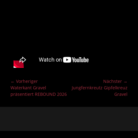
Beitragsnavigation
← Vorheriger
Nächster →
Vorheriger
Nächster
Waterkant Gravel
Jungfernkreutz Gipfelkreuz
Beitrag:
Beitrag:
präsentiert REBOUND 2026
Gravel